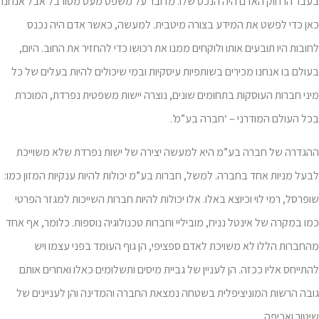
בעבר הרחוק האדם היה הנכס שלו. מדובר על משפט מעט מסורבל אבל אנחנו
כאן כדי לפשט את המידע בצורה מיטבית. למעשה, כאשר אדם היה נכנס
לחובות היו תובעים אותו ולוקחים ממנו את רכושו כדי להחזיר את החוב. היום,
בעולם בו אנחנו מכירים בשותפיות עיסקיות ובמי שיכולים להיות בעלים של כל
מיני חברות העוסקות בתחומים שונים, נוצרה יישות משפטית נפרדת, המוכרת
בכל העולם המודרני – ‘חברה בע”מ’.
ההגדרה של חברה בע”מ היא למעשה יצירה של ישות נפרדת שלא משוייכת
לבעל מניות אחד בחברה. למשל, חברות בע”מ יכולות להיות ענקיות המזון כמו:
שופרסל, רמי לוי וכיוצא באלו. אלו יכולות להיות חברות השייכות למגזר הפרטי
כמו במקרה של אינטל נניח, מוביליי וחברות טכנולוגיה נוספות. כלומר, אף אחד
מהחברות הללו לא משויכת לאדם ספציפי, הן גוף העומד בפני עצמו ויש
להתייחס אליו ככזה. הן לעניין של גביית מיסים ותשלומים כאלו ואחרים אותם
גובה הרשות המוניציפלית בשטחה נמצאת החברה והמדינה והן לעניינים של
שיטור ואכיפה.