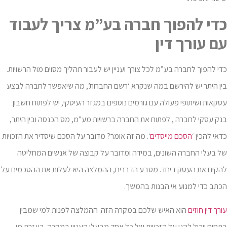
כדי להפוך חברה בע”מ צריך לעבוד
עם עורך דין
כדי להפוך לחברה בע”מ לכל צורך ועניין יש לעבור תהליך מסוים מול הרשויות.
בין היתר יש להירשם במה שנקרא ‘רשם החברות’, מה שיאפשר לחברה לבצע
עסקאות ושיתופי פעולה עם גורמים נוספים במגזר העיסקי, יש לפתוח חשבון
בנק עסקי לחברה , לפתוח את החברה ברשויות מע”מ, מס הכנסה ובין היתר,
כדאי להכין ‘
הסכם מייסדים
‘. מה זה אומר? מדובר על הסכם שיסדיר את הזכויות
של בעלי החברה השונים, במידה ומדובר על קבוצה של אנשים המחליטה
להקים את העסק ביחד. מטבע הדברים, ההמלצה היא לעלות את ההסכמים על
הכתב כדי למנוע אי הבנות בהמשך.
עורך דין חוזים
הוא האיש שלכם במקרה הזה. ההמלצה לפנות למי שמבין
בתחום ויכול להגן על הזכויות של כל אחד מבעלי העניין במקרה. בעזרת מי