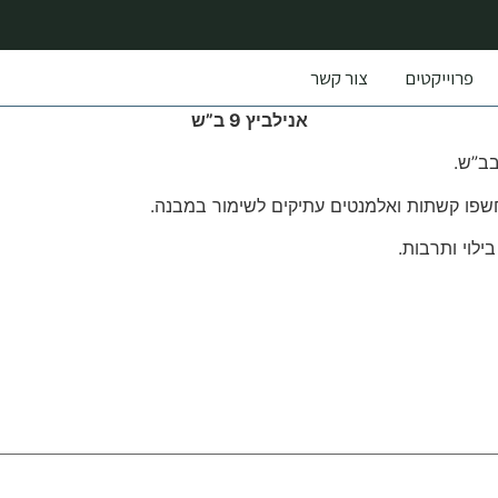
פרוייקטים
צור קשר
אנילביץ 9 ב”ש
בב”ש.
נחשפו קשתות ואלמנטים עתיקים לשימור במבנה.
לוי ותרבות.