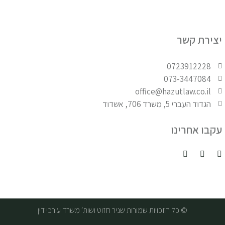
יצירת קשר
0723912228
073-3447084
office@hazutlaw.co.il
הגדוד העברי 5, משרד 706, אשדוד
עקבו אחרינו
© כל הזכויות שמורות שניר חזוט ושות׳ משרד עורכי דין